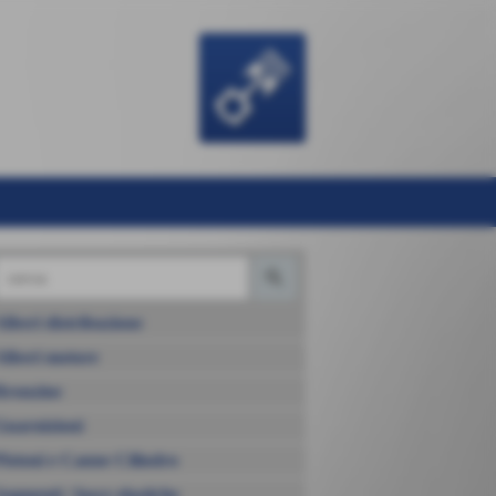
Alberi distribuzione
Alberi motore
Bronzine
Guarnizioni
Pistoni e Canne Cilindro
Segmenti / fasce elastiche