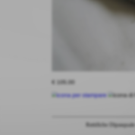
€ 105.00
Rettifiche Dipasqual