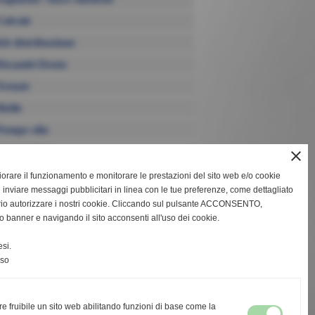
Valvole
Kit distribuzione
Ricambi Deutz
Testate
Bielle
Pompe olio
Coppe Olio
close
Pompe acqua
gliorare il funzionamento e monitorare le prestazioni del sito web e/o cookie
 inviare messaggi pubblicitari in linea con le tue preferenze, come dettagliato
Termostati
rio autorizzare i nostri cookie. Cliccando sul pulsante ACCONSENTO,
o banner e navigando il sito acconsenti all'uso dei cookie.
si.
nso
ia) - Tel. 0933.21946
re fruibile un sito web abilitando funzioni di base come la