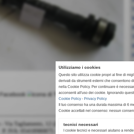
Utilizziamo i cookies
Questo sito utilizza cookie propri al fine di mi
derivati da strumenti esterni che consentono di
nella Cookie Policy. Per continuare è necessa
acconsenti all'uso dei cookie. Ignorando quest
Cookie Policy
-
Privacy Policy
Il tuo consenso ha una durata massima di 6 me
Cookie accettati nel consenso: nessun conse
e - Via Tagliamento, 12 (Zona Semini) - Caltagirone (Catan
tecnici necessari
P. IVA: 05418980875 - rettifichedipasquale@gmail.com
I cookie tecnici e necessari aiutano a rende