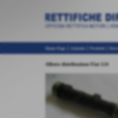
Home Page
Azienda
Prodotti
Dove
Albero distribuzione Fiat 124