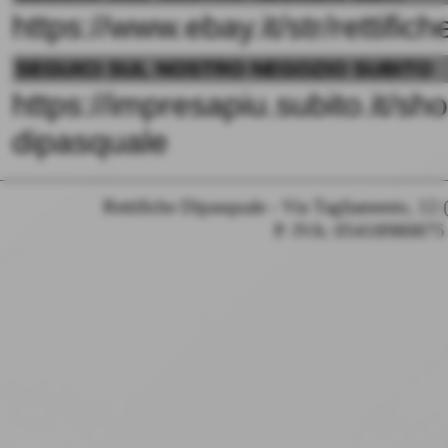
https://www.ebay.it/str/rettific
SEGUICI SUL NOSTRO NEGOZIO SUBITO
https://impresapiu.subito.it/s
dipasquale
Rettifiche Dipasquale - Via Tagliamento, 12 
P. IVA: 05418980875 