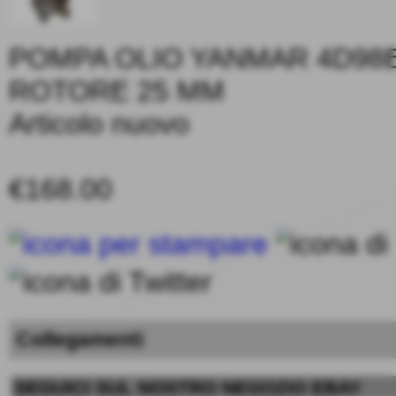
POMPA OLIO YANMAR 4D98E
ROTORE 25 MM
Articolo nuovo
€168.00
Collegamenti
SEGUICI SUL NOSTRO NEGOZIO EBAY