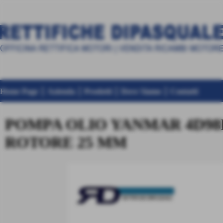
Home Page
Azienda
Prodotti
Dove Siamo
Contatti
POMPA OLIO YANMAR 4D98E
ROTORE 25 MM